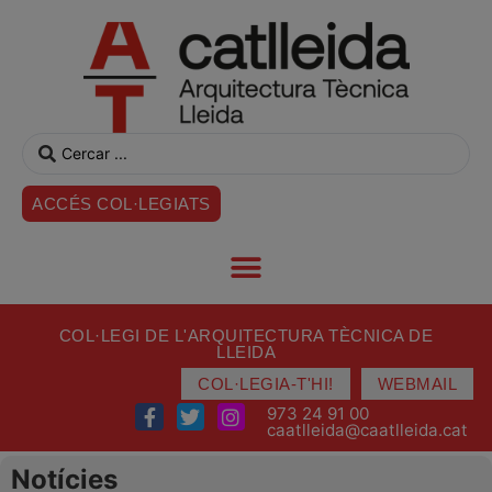
ACCÉS COL·LEGIATS
COL·LEGI DE L'ARQUITECTURA TÈCNICA DE
LLEIDA
COL·LEGIA-T'HI!
WEBMAIL
973 24 91 00
caatlleida@caatlleida.cat
Notícies