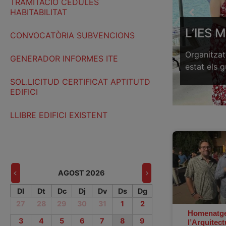
TRAMITACIÓ CÈDULES
HABITABILITAT
carril bici a Seròs i un
L’IES 
CONVOCATÒRIA SUBVENCIONS
Organitzat
GENERADOR INFORMES ITE
estat els 
lumnes de l’IES Torre Vicens i Escola de
SOL.LICITUD CERTIFICAT APTITUTD
EDIFICI
LLIBRE EDIFICI EXISTENT
AGOST 2026
Dl
Dt
Dc
Dj
Dv
Ds
Dg
27
28
29
30
31
1
2
Homenatge
3
4
5
6
7
8
9
l’Arquitec