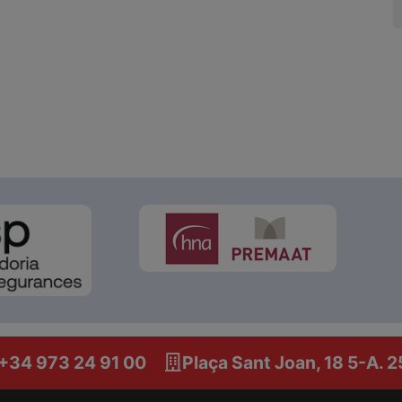
 +34 973 24 91 00
Plaça Sant Joan, 18 5-A. 