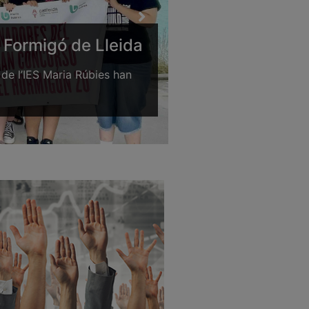
 Formigó de Lleida
ASSEMBLEA OR
COL·LEGIATS/D
 de l’IES Maria Rúbies han
Ahir, 2 de juny de 2026,
Col·legi de l’Arquitectu