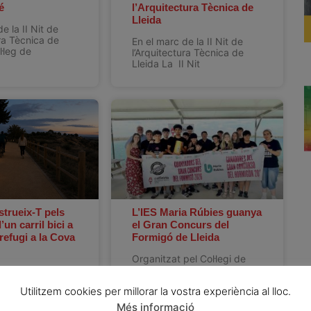
é
l’Arquitectura Tècnica de
Lleida
e la II Nit de
ura Tècnica de
En el marc de la II Nit de
l·leg de
l’Arquitectura Tècnica de
Lleida La II Nit
trueix-T pels
L’IES Maria Rúbies guanya
’un carril bici a
el Gran Concurs del
refugi a la Cova
Formigó de Lleida
Organitzat pel Col·legi de
l’Arquitectura Tècnica de
de l’Arquitectura
Lleida Els alumnes de l’IES
Lleida reconeix
Utilitzem cookies per millorar la vostra experiència al lloc.
Maria Rúbies han
l’IES Torre
cola
Més informació