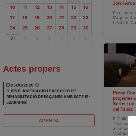
Jordi Arqu
10
11
12
13
14
15
16
En el marc d
l’Arquitect
17
18
19
20
21
22
23
Lleida El Co
24
25
26
27
28
29
30
31
1
2
3
4
5
6
Actes propers
05/10/2026
CURS PLANIFICACIÓ I EXECUCIÓ DE
Premi Cons
REHABILITACIÓ DE FAÇANES AMB SATE (E-
projectes d
LEARNING)
Seròs i un 
del Tabac
El Col·legi 
AGENDA
Tècnica de 
alumnes de 
Vicens i Es