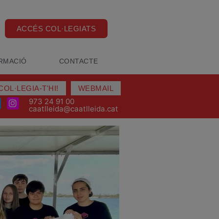
ACCÉS COL·LEGIATS
RMACIÓ
CONTACTE
COL·LEGIA-T'HI!
WEBMAIL
973 24 91 00
caatlleida@caatlleida.cat