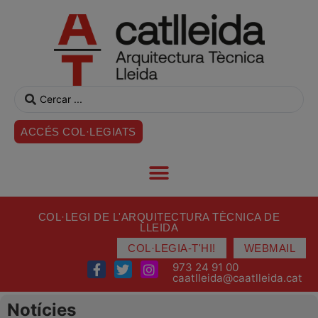
ACCÉS COL·LEGIATS
COL·LEGI DE L'ARQUITECTURA TÈCNICA DE
LLEIDA
COL·LEGIA-T'HI!
WEBMAIL
973 24 91 00
caatlleida@caatlleida.cat
Notícies