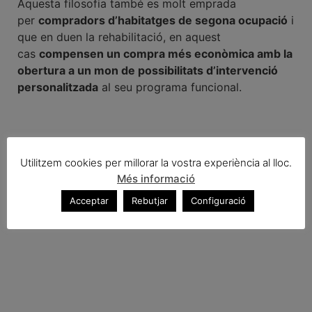
Aquesta filosofia també es molt emprada
per
compradors d’habitatges de segona ocupació
i
que en duen la rehabilitació, en aquest
cas
compensen un compra més econòmica amb la
obertura a un mon de possibilitats d’intervenció
personalitzada
al seu programa funcional.
Utilitzem cookies per millorar la vostra experiència al lloc.
Més informació
Acceptar
Rebutjar
Configuració