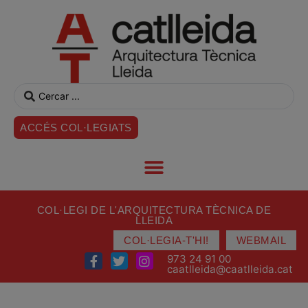
ACCÉS COL·LEGIATS
COL·LEGI DE L'ARQUITECTURA TÈCNICA DE
LLEIDA
COL·LEGIA-T'HI!
WEBMAIL
973 24 91 00
caatlleida@caatlleida.cat