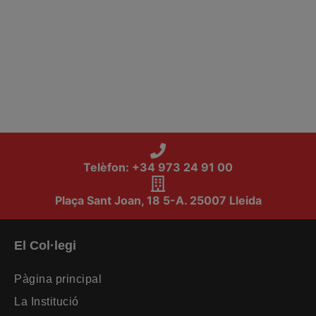
Telèfon: +34 973 24 91 00
Plaça Sant Joan, 18 5-A. 25007 Lleida
El Col·legi
Pàgina principal
La Institució