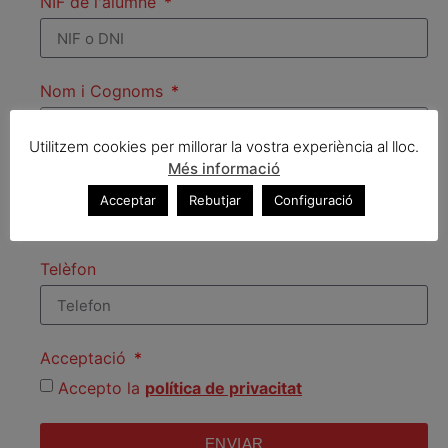
NIF de l'alumne
Nom i Cognoms
Utilitzem cookies per millorar la vostra experiència al lloc.
Més informació
Correu electrònic
Acceptar
Rebutjar
Configuració
Telèfon
Acceptació
Accepto la
política de privacitat
ENVIAR