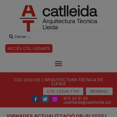
ACCÉS COL·LEGIATS
COL·LEGI DE L'ARQUITECTURA TÈCNICA DE
LLEIDA
COL·LEGIA-T'HI!
WEBMAIL
973 24 91 00
caatlleida@caatlleida.cat
JORNADES ACTUALITZACIÓ DB-SI 2025 I