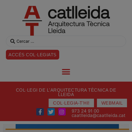
ACCÉS COL·LEGIATS
COL·LEGI DE L'ARQUITECTURA TÈCNICA DE
LLEIDA
COL·LEGIA-T'HI!
WEBMAIL
973 24 91 00
caatlleida@caatlleida.cat