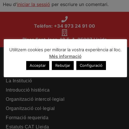
Heu d'
iniciar la sessió
per escriure un comentari.
Telèfon: +34 973 24 91 00
Plaça Sant Joan, 18 5-A. 25007 Lleida
Utilitzem cookies per millorar la vostra experiència al lloc.
Més informació
El Col·legi
Acceptar
Rebutjar
Configuració
Pàgina principal
La Institució
Introducció històrica
Organització intercol·legial
Organització col·legial
Formació requerida
Estatuts CAT Lleida