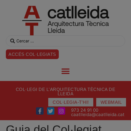
ACCÉS COL·LEGIATS
COL·LEGI DE L'ARQUITECTURA TÈCNICA DE
LLEIDA
COL·LEGIA-T'HI!
WEBMAIL
973 24 91 00
caatlleida@caatlleida.cat
Guia del Col·legiat