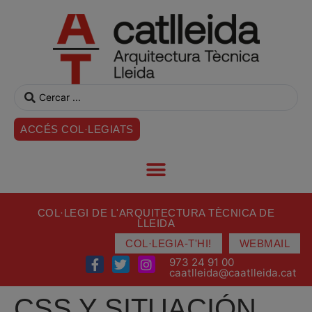
ACCÉS COL·LEGIATS
COL·LEGI DE L'ARQUITECTURA TÈCNICA DE
LLEIDA
COL·LEGIA-T'HI!
WEBMAIL
973 24 91 00
caatlleida@caatlleida.cat
CSS Y SITUACIÓN