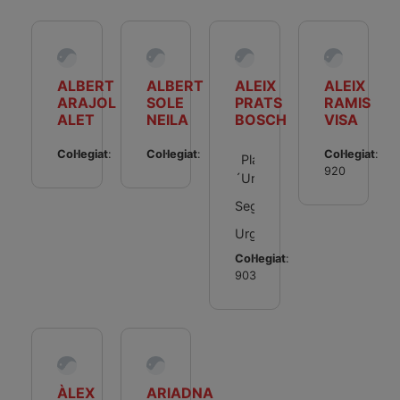
ALBERT
ALBERT
ALEIX
ALEIX
ARAJOL
SOLE
PRATS
RAMIS
ALET
NEILA
BOSCH
VISA
Col·legiat
:
Col·legiat
:
Col·legiat
:
Pla d
920
´Urgell
Segrià
Urgell
Col·legiat
:
903
ÀLEX
ARIADNA