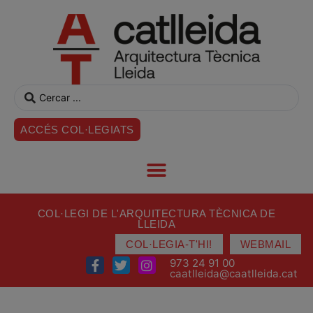
ACCÉS COL·LEGIATS
COL·LEGI DE L'ARQUITECTURA TÈCNICA DE
LLEIDA
COL·LEGIA-T'HI!
WEBMAIL
973 24 91 00
caatlleida@caatlleida.cat