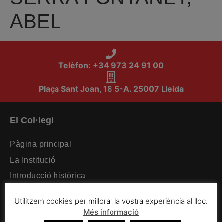
ABEL
Telèfon: +34 973 24 91 00
Plaça Sant Joan, 18 5-A. 25007 Lleida
El Col·legi
Pàgina principal
La Institució
Introducció històrica
Organització intercol·legial
Utilitzem cookies per millorar la vostra experiència al lloc.
Organització col·legial
Més informació