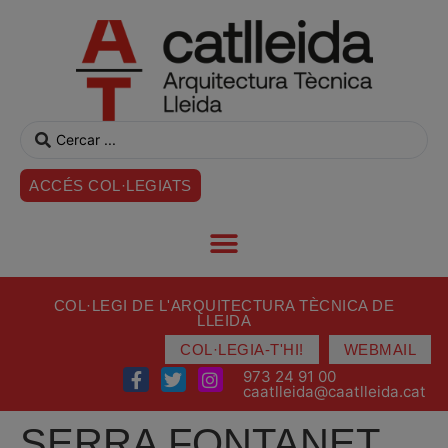
ACCÉS COL·LEGIATS
COL·LEGI DE L'ARQUITECTURA TÈCNICA DE
LLEIDA
COL·LEGIA-T'HI!
WEBMAIL
973 24 91 00
caatlleida@caatlleida.cat
SERRA FONTANET,