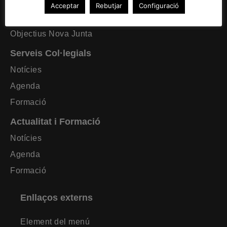
Formació requerida
Acceptar
Rebutjar
Configuració
Estatuts CAT Lleida
Objectius Nova Junta
Serveis Col·legials
Notícies
Agenda
Formació
Actualitat i Formació
Notícies
Agenda
Formació
Enllaços externs
Element del menú