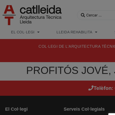
EL COL·LEGI
LLEIDA REHABILITA
COL·LEGI DE L'ARQUITECTURA TÈCNI
PROFITÓS JOVÉ,
Telèfon:
El Col·legi
Serveis Col·legials