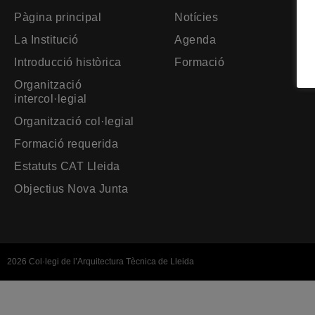
Pàgina principal
Notícies
La Institució
Agenda
Introducció històrica
Formació
Organització
intercol·legial
Organització col·legial
Formació requerida
Estatuts CAT Lleida
Objectius Nova Junta
2026 Col·legi de l’Arquitectura Tècnica de Lleida