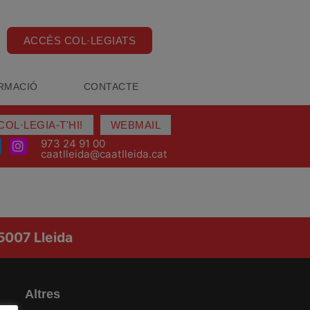
ACCÉS COL·LEGIATS
RMACIÓ
CONTACTE
COL·LEGIA-T'HI!
WEBMAIL
973 24 91 00
caatlleida@caatlleida.cat
25007 Lleida
Altres