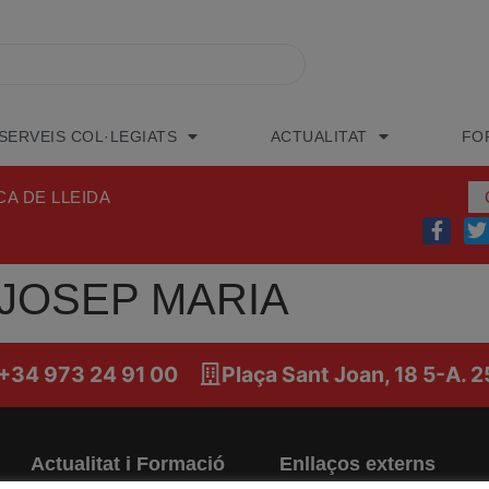
SERVEIS COL·LEGIATS
ACTUALITAT
FO
CA DE LLEIDA
 JOSEP MARIA
 +34 973 24 91 00
Plaça Sant Joan, 18 5-A. 
Actualitat i Formació
Enllaços externs