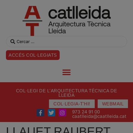
ACCÉS COL·LEGIATS
COL·LEGI DE L'ARQUITECTURA TÈCNICA DE
LLEIDA
COL·LEGIA-T'HI!
WEBMAIL
973 24 91 00
caatlleida@caatlleida.cat
LLAUET RAUBERT,