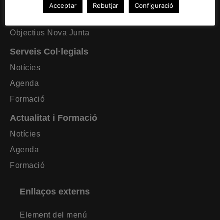
Formació requerida
Acceptar
Rebutjar
Configuració
Estatuts CAT Lleida
Objectius Nova Junta
Serveis Col·legials
Notícies
Agenda
Formació
Actualitat i Formació
Notícies
Agenda
Formació
Enllaços externs
Element del menú