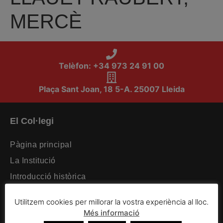
MERCÈ
Telèfon: +34 973 24 91 00
Plaça Sant Joan, 18 5-A. 25007 Lleida
El Col·legi
Pàgina principal
La Institució
Introducció històrica
Organització intercol·legial
Utilitzem cookies per millorar la vostra experiència al lloc.
Organització col·legial
Més informació