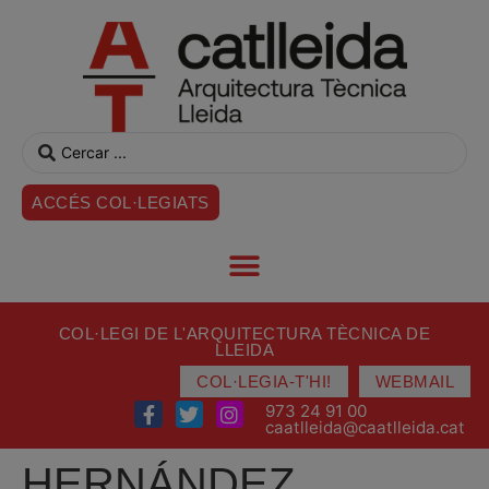
ACCÉS COL·LEGIATS
COL·LEGI DE L'ARQUITECTURA TÈCNICA DE
LLEIDA
COL·LEGIA-T'HI!
WEBMAIL
973 24 91 00
caatlleida@caatlleida.cat
HERNÁNDEZ