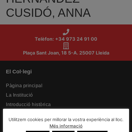
CUSIDÓ, ANNA
Telèfon: +34 973 24 91 00
Plaça Sant Joan, 18 5-A. 25007 Lleida
El Col·legi
Pàgina principal
La Institució
Introducció històrica
Organització intercol·legial
Utilitzem cookies per millorar la vostra experiència al lloc.
Organització col·legial
Més informació