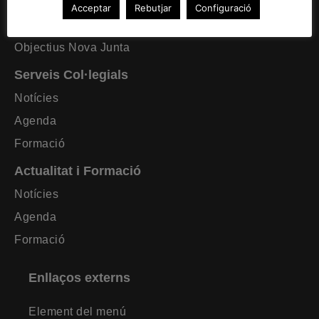
Formació requerida
Acceptar
Rebutjar
Configuració
Estatuts CAT Lleida
Objectius Nova Junta
Serveis Col·legials
Notícies
Agenda
Formació
Actualitat i Formació
Notícies
Agenda
Formació
Enllaços externs
Element del menú