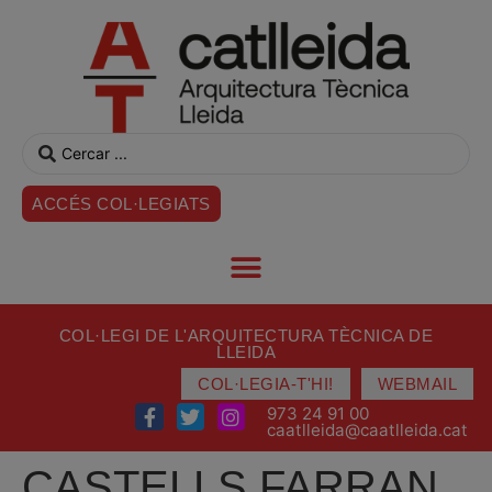
ACCÉS COL·LEGIATS
COL·LEGI DE L'ARQUITECTURA TÈCNICA DE
LLEIDA
COL·LEGIA-T'HI!
WEBMAIL
973 24 91 00
caatlleida@caatlleida.cat
CASTELLS FARRAN,