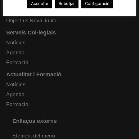
Formació requerida
Acceptar
Rebutjar
Configuració
Estatuts CAT Lleida
Objectius Nova Junta
Serveis Col·legials
Notícies
Agenda
Formació
Actualitat i Formació
Notícies
Agenda
Formació
Enllaços externs
Element del menú