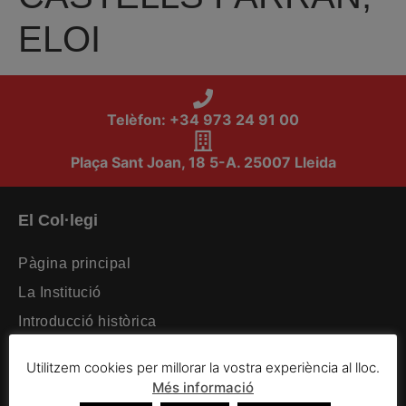
ELOI
Telèfon: +34 973 24 91 00
Plaça Sant Joan, 18 5-A. 25007 Lleida
El Col·legi
Pàgina principal
La Institució
Introducció històrica
Organització intercol·legial
Utilitzem cookies per millorar la vostra experiència al lloc.
Organització col·legial
Més informació