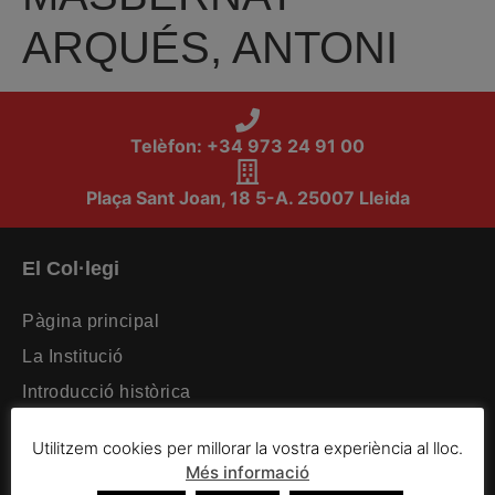
ARQUÉS, ANTONI
Telèfon: +34 973 24 91 00
Plaça Sant Joan, 18 5-A. 25007 Lleida
El Col·legi
Pàgina principal
La Institució
Introducció històrica
Organització intercol·legial
Utilitzem cookies per millorar la vostra experiència al lloc.
Organització col·legial
Més informació