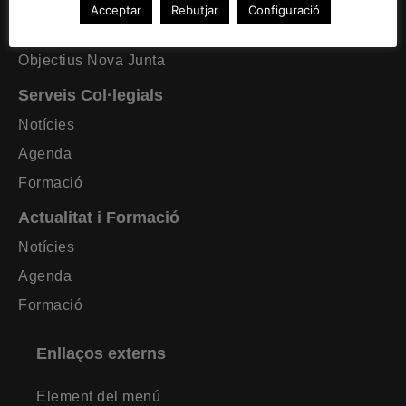
Formació requerida
Acceptar
Rebutjar
Configuració
Estatuts CAT Lleida
Objectius Nova Junta
Serveis Col·legials
Notícies
Agenda
Formació
Actualitat i Formació
Notícies
Agenda
Formació
Enllaços externs
Element del menú