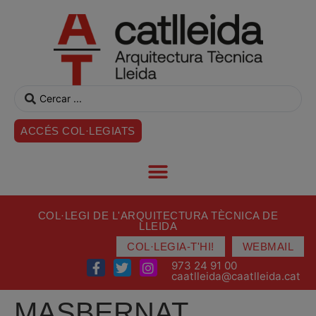
ACCÉS COL·LEGIATS
COL·LEGI DE L'ARQUITECTURA TÈCNICA DE
LLEIDA
COL·LEGIA-T'HI!
WEBMAIL
973 24 91 00
caatlleida@caatlleida.cat
MASBERNAT