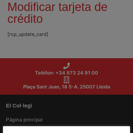
Modificar tarjeta de
crédito
[rcp_update_card]
Telèfon: +34 973 24 91 00
Plaça Sant Joan, 18 5-A. 25007 Lleida
El Col·legi
Pàgina principal
La Institució