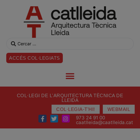
ACCÉS COL·LEGIATS
COL·LEGI DE L'ARQUITECTURA TÈCNICA DE
LLEIDA
COL·LEGIA-T'HI!
WEBMAIL
973 24 91 00
caatlleida@caatlleida.cat