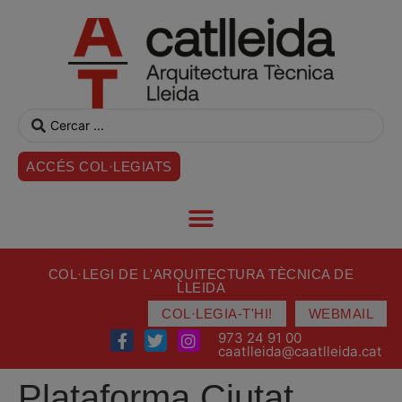
ACCÉS COL·LEGIATS
COL·LEGI DE L'ARQUITECTURA TÈCNICA DE
LLEIDA
COL·LEGIA-T'HI!
WEBMAIL
973 24 91 00
caatlleida@caatlleida.cat
Plataforma Ciutat