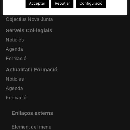
Formació requerida
Acceptar
Rebutjar
Configuració
Estatuts CAT Lleida
Objectius Nova Junta
Serveis Col·legials
Notícies
Agenda
Formació
Actualitat i Formació
Notícies
Agenda
Formació
Enllaços externs
Element del menú