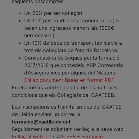
següents descomptes:
Un 20% per ser col·legiat
Un 10% per condicions econòmiques ( si
tenen uns ingressos menors als 1000€
net/mensual)
Un 10% de beca de transport (aplicable a
tots els col·legiats de fora de Barcelona.
Convocatòria de beques per la formació
2017/2018 que concedeix ASP Corredoria
d’Assegurances per alguns del Màsters.
Enllaç document Bases en format PDF
En els cursos «curts» gaudiu de les mateixes
condicions que els Col·legiats del CAATEEB.
Les inscripcions es tramitaran des del CAATEE
de Lleida enviant un correu a
formacio@caatlleida.cat
Seguidament us adjuntem l’enllaç a la seva web.
Enllaç al web del CAATEEB – Formació