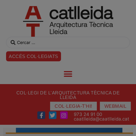
ACCÉS COL·LEGIATS
COL·LEGI DE L'ARQUITECTURA TÈCNICA DE
LLEIDA
COL·LEGIA-T'HI!
WEBMAIL
973 24 91 00
caatlleida@caatlleida.cat