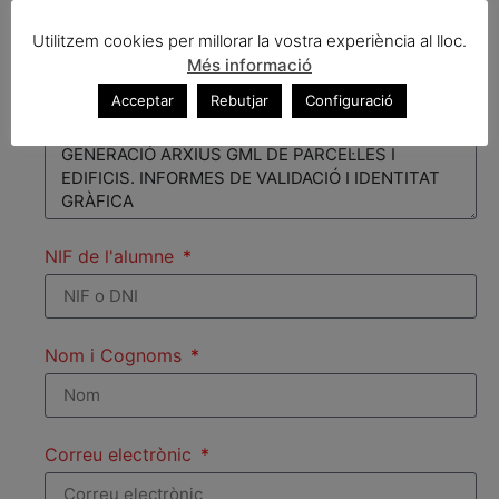
Utilitzem cookies per millorar la vostra experiència al lloc.
Més informació
Títol del curs
Acceptar
Rebutjar
Configuració
NIF de l'alumne
Nom i Cognoms
Correu electrònic