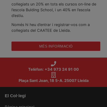
col·legiats un 20% en tots els cursos on-line de
l’escola Bulding School, i un 40% en l’escola
d’estiu.
Només hi heu d’entrar i registrar-vos com a
col·legiats del CAATEE de Lleida.
MÉS INFORMACIÓ
Telèfon: +34 973 24 91 00
Plaça Sant Joan, 18 5-A. 25007 Lleida
El Col·legi