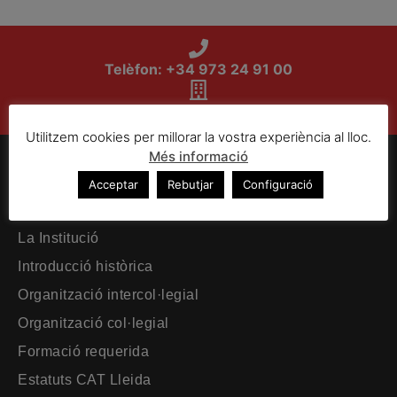
Telèfon: +34 973 24 91 00
Plaça Sant Joan, 18 5-A. 25007 Lleida
Utilitzem cookies per millorar la vostra experiència al lloc.
Més informació
El Col·legi
Acceptar
Rebutjar
Configuració
Pàgina principal
La Institució
Introducció històrica
Organització intercol·legial
Organització col·legial
Formació requerida
Estatuts CAT Lleida