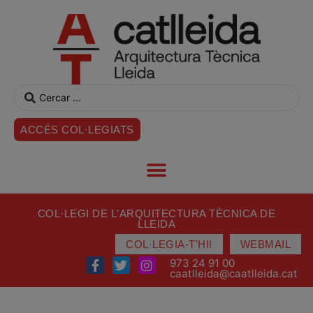
ACCÉS COL·LEGIATS
COL·LEGI DE L'ARQUITECTURA TÈCNICA DE
LLEIDA
COL·LEGIA-T'HI!
WEBMAIL
973 24 91 00
caatlleida@caatlleida.cat