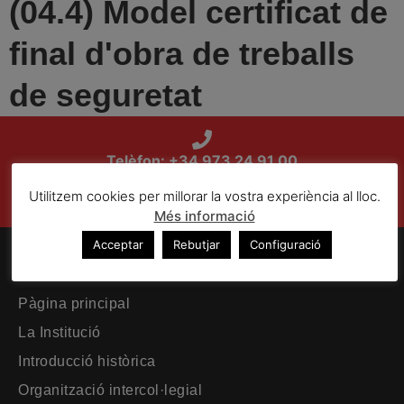
(04.4) Model certificat de
final d'obra de treballs
de seguretat
Telèfon: +34 973 24 91 00
Utilitzem cookies per millorar la vostra experiència al lloc.
Plaça Sant Joan, 18 5-A. 25007 Lleida
Més informació
Acceptar
Rebutjar
Configuració
El Col·legi
Pàgina principal
La Institució
Introducció històrica
Organització intercol·legial