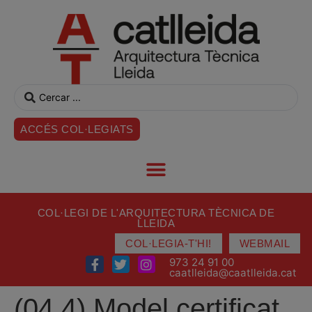
ACCÉS COL·LEGIATS
COL·LEGI DE L'ARQUITECTURA TÈCNICA DE
LLEIDA
COL·LEGIA-T'HI!
WEBMAIL
973 24 91 00
caatlleida@caatlleida.cat
(04.4) Model certificat