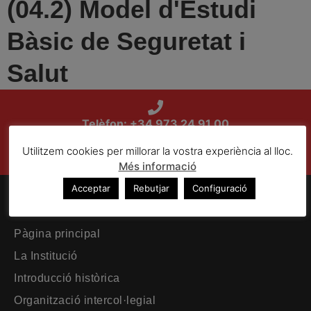
(04.2) Model d'Estudi
Bàsic de Seguretat i
Salut
Telèfon: +34 973 24 91 00
Utilitzem cookies per millorar la vostra experiència al lloc.
Plaça Sant Joan, 18 5-A. 25007 Lleida
Més informació
Acceptar
Rebutjar
Configuració
El Col·legi
Pàgina principal
La Institució
Introducció històrica
Organització intercol·legial