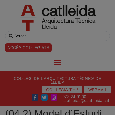
ACCÉS COL·LEGIATS
COL·LEGI DE L'ARQUITECTURA TÈCNICA DE
LLEIDA
COL·LEGIA-T'HI!
WEBMAIL
973 24 91 00
caatlleida@caatlleida.cat
(04.2) Model d’Estudi