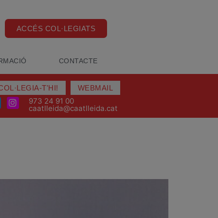
ACCÉS COL·LEGIATS
RMACIÓ
CONTACTE
COL·LEGIA-T'HI!
WEBMAIL
973 24 91 00
caatlleida@caatlleida.cat