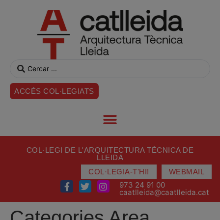
ACCÉS COL·LEGIATS
COL·LEGI DE L'ARQUITECTURA TÈCNICA DE
LLEIDA
COL·LEGIA-T'HI!
WEBMAIL
973 24 91 00
caatlleida@caatlleida.cat
Categories Area