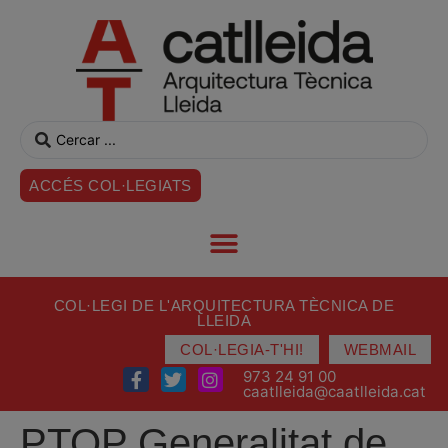
ACCÉS COL·LEGIATS
COL·LEGI DE L'ARQUITECTURA TÈCNICA DE
LLEIDA
COL·LEGIA-T'HI!
WEBMAIL
973 24 91 00
caatlleida@caatlleida.cat
PTOP Generalitat de