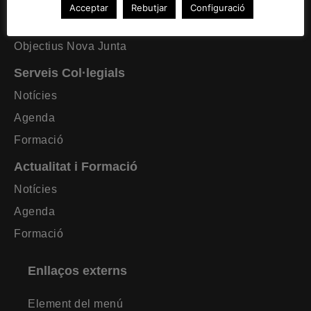
Formació requerida
Acceptar
Rebutjar
Configuració
Estatuts CAT Lleida
Objectius Nova Junta
Serveis Col·legials
Notícies
Agenda
Formació
Actualitat i Formació
Notícies
Agenda
Formació
Enllaços externs
Element del menú