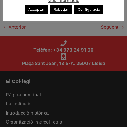
Més informació
Acceptar
Rebutjar
Configuració
(04.2) Enderroc. Memòria
←
Anterior
Següent
→
Telèfon: +34 973 24 91 00
Plaça Sant Joan, 18 5-A. 25007 Lleida
El Col·legi
Pàgina principal
La Institució
Introducció històrica
Organització intercol·legial