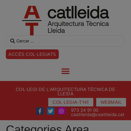
ACCÉS COL·LEGIATS
COL·LEGI DE L'ARQUITECTURA TÈCNICA DE
LLEIDA
COL·LEGIA-T'HI!
WEBMAIL
973 24 91 00
caatlleida@caatlleida.cat
Categories Area