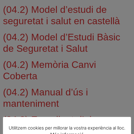
(04.2) Model d’estudi de
seguretat i salut en castellà
(04.2) Model d’Estudi Bàsic
de Seguretat i Salut
(04.2) Memòria Canvi
Coberta
(04.2) Manual d’ús i
manteniment
(04.2) Expedient d’obres
Utilitzem cookies per millorar la vostra experiència al lloc.
menors